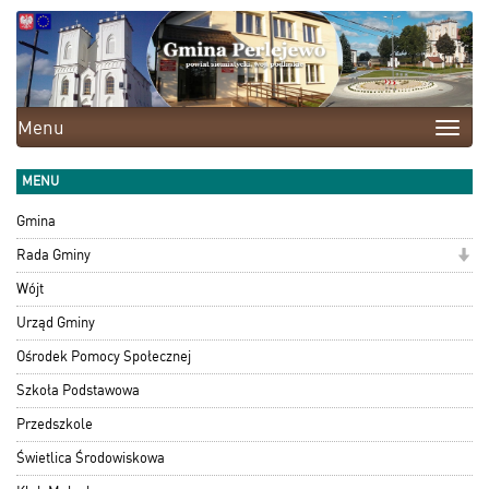
Menu
Toggle
naviga
MENU
Gmina
Rada Gminy
Wójt
Urząd Gminy
Ośrodek Pomocy Społecznej
Szkoła Podstawowa
Przedszkole
Świetlica Środowiskowa