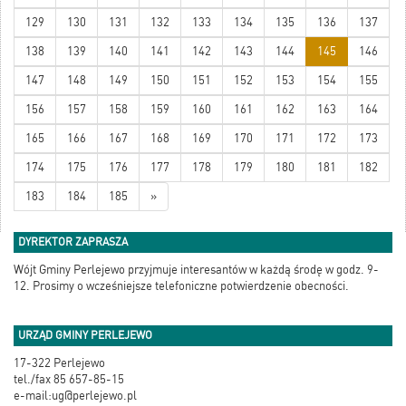
129
130
131
132
133
134
135
136
137
138
139
140
141
142
143
144
145
146
147
148
149
150
151
152
153
154
155
156
157
158
159
160
161
162
163
164
165
166
167
168
169
170
171
172
173
174
175
176
177
178
179
180
181
182
183
184
185
»
DYREKTOR ZAPRASZA
Wójt Gminy Perlejewo przyjmuje interesantów w każdą środę w godz. 9-
12. Prosimy o wcześniejsze telefoniczne potwierdzenie obecności.
URZĄD GMINY PERLEJEWO
17-322 Perlejewo
tel./fax 85 657-85-15
e-mail:ug@perlejewo.pl