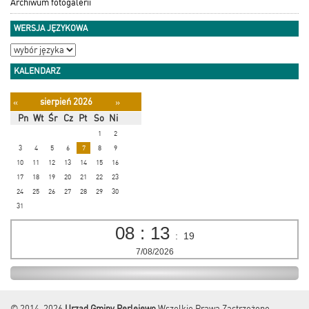
Archiwum fotogalerii
WERSJA JĘZYKOWA
KALENDARZ
sierpień 2026
«
»
Pn
Wt
Śr
Cz
Pt
So
Ni
1
2
3
4
5
6
7
8
9
10
11
12
13
14
15
16
17
18
19
20
21
22
23
24
25
26
27
28
29
30
31
08
:
13
:
20
7/08/2026
© 2014-2026
Urząd Gminy Perlejewo
Wszelkie Prawa Zastrzeżone.