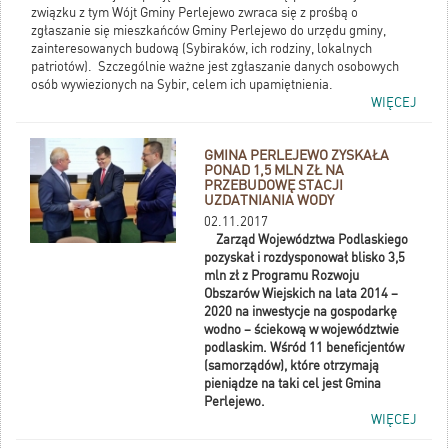
związku z tym Wójt Gminy Perlejewo zwraca się z prośbą o
zgłaszanie się mieszkańców Gminy Perlejewo do urzędu gminy,
zainteresowanych budową (Sybiraków, ich rodziny, lokalnych
patriotów). Szczególnie ważne jest zgłaszanie danych osobowych
osób wywiezionych na Sybir, celem ich upamiętnienia.
WIĘCEJ
GMINA PERLEJEWO ZYSKAŁA
PONAD 1,5 MLN ZŁ NA
PRZEBUDOWĘ STACJI
UZDATNIANIA WODY
02.11.2017
Zarząd Województwa Podlaskiego
pozyskał i rozdysponował blisko 3,5
mln zł z Programu Rozwoju
Obszarów Wiejskich na lata 2014 –
2020 na inwestycje na gospodarkę
wodno – ściekową w województwie
podlaskim. Wśród 11 beneficjentów
(samorządów), które otrzymają
pieniądze na taki cel jest Gmina
Perlejewo.
WIĘCEJ