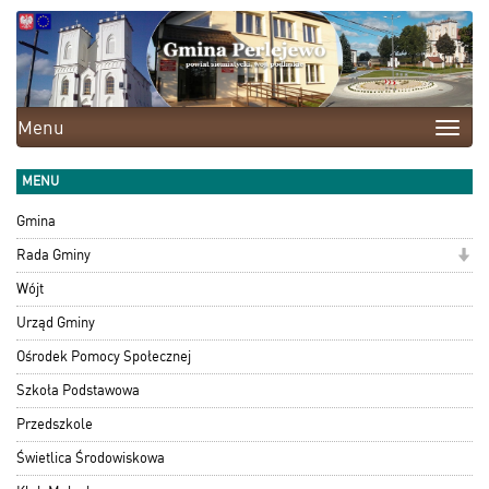
Menu
Toggle
naviga
MENU
Gmina
Rada Gminy
Wójt
Urząd Gminy
Ośrodek Pomocy Społecznej
Szkoła Podstawowa
Przedszkole
Świetlica Środowiskowa