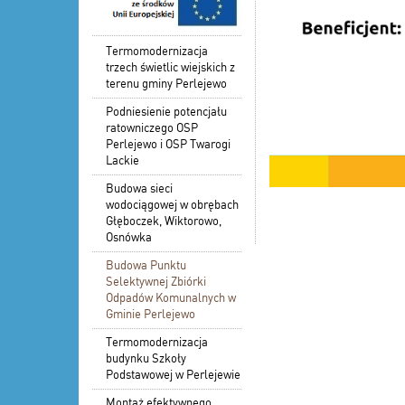
Termomodernizacja
trzech świetlic wiejskich z
terenu gminy Perlejewo
Podniesienie potencjału
ratowniczego OSP
Perlejewo i OSP Twarogi
Lackie
Budowa sieci
wodociągowej w obrębach
Głęboczek, Wiktorowo,
Osnówka
Budowa Punktu
Selektywnej Zbiórki
Odpadów Komunalnych w
Gminie Perlejewo
Termomodernizacja
budynku Szkoły
Podstawowej w Perlejewie
Montaż efektywnego