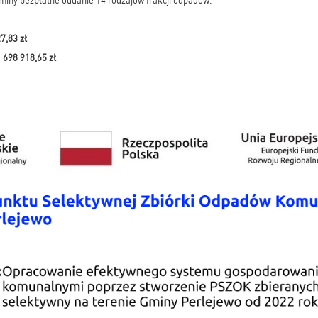
iny bezpłatne oddanie 14 rodzajów frakcji odpadów.
7,83 zł
 698 918,65 zł