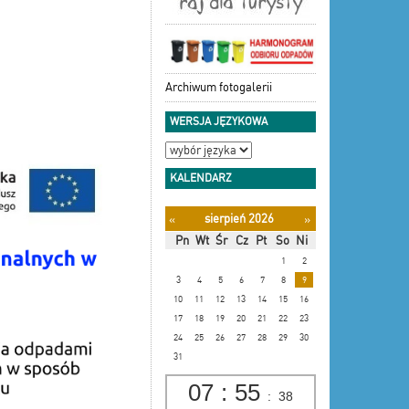
Archiwum fotogalerii
WERSJA JĘZYKOWA
KALENDARZ
sierpień 2026
«
»
Pn
Wt
Śr
Cz
Pt
So
Ni
1
2
3
4
5
6
7
8
9
10
11
12
13
14
15
16
17
18
19
20
21
22
23
24
25
26
27
28
29
30
31
07
:
55
:
39