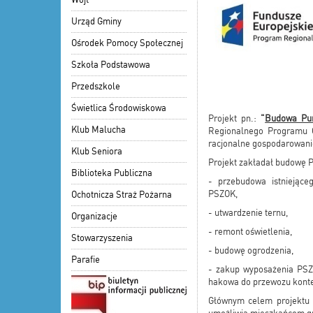
Urząd Gminy
Ośrodek Pomocy Społecznej
Szkoła Podstawowa
Przedszkole
Świetlica Środowiskowa
Projekt pn.:
"
Budowa Pun
Klub Malucha
Regionalnego Programu O
racjonalne gospodarowani
Klub Seniora
Projekt zakładał budowę 
Biblioteka Publiczna
- przebudowa istniejące
PSZOK,
Ochotnicza Straż Pożarna
- utwardzenie ternu,
Organizacje
- remont oświetlenia,
Stowarzyszenia
- budowę ogrodzenia,
Parafie
- zakup wyposażenia PSZO
hakowa do przewozu kont
Głównym celem projektu 