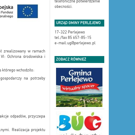
telefoniczne potwierdzenie
obecności.
URZĄD GMINY PERLEJEWO
17-322 Perlejewo
tel./fax 85 657-85-15
e-mail:ug@perlejewo.pl
ł zrealizowany w ramach
VI: Ochrona środowiska i
ZOBACZ RÓWNIEŻ
 którego wchodziło:
-gospodarczy na potrzeby
rakcje odpadów, przyczepa
ymi. Realizacja projektu