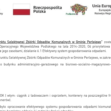
ktu Selektywnej Zbiórki Odpadów Komunalnych w Gminie Perlejewo
"
zosta
peracyjnego Województwa Podlskiego na lata 2014-2020, Oś priorytetowa 
e jego zasobami, działanie 6.1 Efektywny system gospodarowania odpadami.
Punktu Selektywnej Zbiórki Odpadów Komunalnych w Gminie Perlejewo, w zakres
go budynku administracyjno-garażowego na biurowo-socialno-magazynowo
K ( wtym: ciągnik z ładowaczem i osprzetem, kontenery na poszczególne f
enerów).
było opracowanie efektywnego systemu gospodarowania odpadami kiomunaln