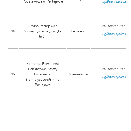
Podstawowa w Perlejewie
ug@perlejewo.pl
Gmina Perlejewo /
tel. 085/65 78 515
14.
Stowarzyszenie „Kobyla
Perlejewo
ug@perlejewo.pl
560”
Komenda Powiatowa
Państwowej Straży
tel. 085/65 78 515
15.
Pożarnej w
Siemiatycze
ug@perlejewo.pl
Siemiatyczach/Gmina
Perlejewo