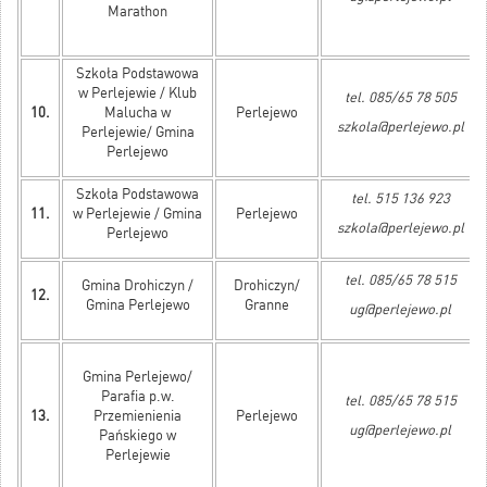
Marathon
Szkoła Podstawowa
w Perlejewie / Klub
tel. 085/65 78 505
10.
Malucha w
Perlejewo
szkola@perlejewo.pl
Perlejewie/ Gmina
Perlejewo
Szkoła Podstawowa
tel. 515 136 923
11.
w Perlejewie / Gmina
Perlejewo
szkola@perlejewo.pl
Perlejewo
tel. 085/65 78 515
Gmina Drohiczyn /
Drohiczyn/
12.
Gmina Perlejewo
Granne
ug@perlejewo.pl
Gmina Perlejewo/
Parafia p.w.
tel. 085/65 78 515
13.
Przemienienia
Perlejewo
ug@perlejewo.pl
Pańskiego w
Perlejewie