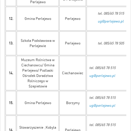
Perlejewo
tel. 085/65 78 515
12.
Gmina Perlejewo
Perlejewo
ug@perlejewo.pl
Szkoła Podstawowa w
13.
Perlejewo
tel. 085/65 78 505
Perlejewie
Muzeum Rolnictwa w
Ciechanowcu/ Gmina
tel. 085/65 78 515
Perlejewo/ Podlaski
14.
Ciechanowiec
Ośrodek Doradztwa
ug@perlejewo.pl
Rolniczego w
Szepietowie
tel. 085/65 78 515
15.
Gmina Perlejewo
Borzymy
ug@perlejewo.pl
tel. 085/65 78 515
Stowarzyszenie „Kobyla
16.
Perlejewo