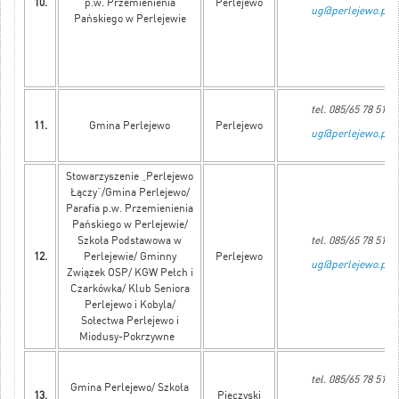
10.
p.w. Przemienienia
Perlejewo
ug@perlejewo.pl
Pańskiego w Perlejewie
tel. 085/65 78 515
11.
Gmina Perlejewo
Perlejewo
ug@perlejewo.pl
Stowarzyszenie „Perlejewo
Łączy”/Gmina Perlejewo/
Parafia p.w. Przemienienia
Pańskiego w Perlejewie/
Szkoła Podstawowa w
tel. 085/65 78 515
12.
Perlejewie/ Gminny
Perlejewo
ug@perlejewo.pl
Związek OSP/ KGW Pełch i
Czarkówka/ Klub Seniora
Perlejewo i Kobyla/
Sołectwa Perlejewo i
Miodusy-Pokrzywne
tel. 085/65 78 515
Gmina Perlejewo/ Szkoła
13.
Pieczyski