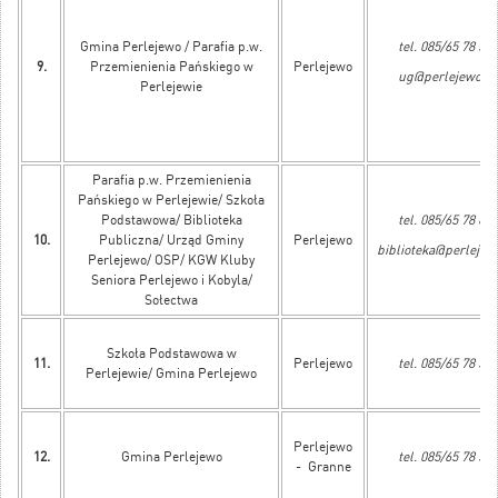
Gmina Perlejewo / Parafia p.w.
tel. 085/65 78 515
9.
Przemienienia Pańskiego w
Perlejewo
ug@perlejewo.pl
Perlejewie
Parafia p.w. Przemienienia
Pańskiego w Perlejewie/ Szkoła
Podstawowa/ Biblioteka
tel. 085/65 78 608
10.
Publiczna/ Urząd Gminy
Perlejewo
biblioteka@perlejew
Perlejewo/ OSP/ KGW Kluby
Seniora Perlejewo i Kobyla/
Sołectwa
Szkoła Podstawowa w
11.
Perlejewo
tel. 085/65 78 505
Perlejewie/ Gmina Perlejewo
Perlejewo
12.
Gmina Perlejewo
tel. 085/65 78 515
- Granne