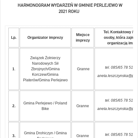
HARMONOGRAM WYDARZEŃ W GMINIE PERLEJEWO W
2021 ROKU
Tel. Kontaktowy / ma
Miejsce
Lp.
Organizator imprezy
osoby, która zajmuj
imprezy
organizacją impr
Związek Żołnierzy
Narodowych Sił
tel. 085/65 78 515 
1
.
Zbrojnych/Gmina
Granne
Korczew/Gmina
aneta.leszczynska@perl
Platerów/Gmina Perlejewo
tel. 085/65 78 515 
Gmina Perlejewo / Poland
2.
Granne
Bike
aneta.leszczynska@perl
Gmina Drohiczyn / Gmina
tel. 085/65 78 515 
3.
Granne