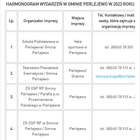
HARMONOGRAM WYDARZEŃ W GMINIE PERLEJEWO W 2023 ROKU
Tel. Kontaktowy / mail do
Miejsce
Lp.
Organizator imprezy
osoby, która zajmuje się
imprezy
organizacją imprezy
Szkoła Podstawowa w
Hala
1
.
Perlejewie/ Gmina
sportowa w
tel. 085/65 78 505
Perlejewo
Perlejewie
Starostwo Powiatowe
tel. 085/65 78 515 w. 22
Perlejewo/
2.
Siemiatycze / Gmina
Granne
iwona.pozoga@perlejewo.p
Perlejewo
ZG OSP RP Gminy
Perlejewo / Parafia p.w.
3.
Perlejewo
tel. 085/65 78 515 w. 29
Przemienienia
Pańskiego w Perlejewie
ZG OSP RP w Gminie
4.
Perlejewo / Gmina
Perlejewo
tel. 085/65 78 515 w. 29
Perlejewo