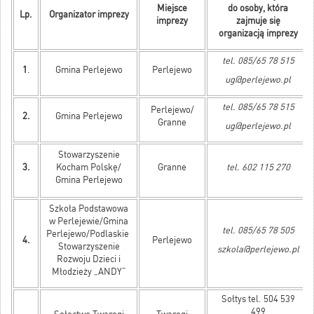
Miejsce
do osoby, która
Lp.
Organizator imprezy
imprezy
zajmuje się
organizacją imprezy
tel. 085/65 78 515
1
.
Gmina Perlejewo
Perlejewo
ug@perlejewo.pl
tel. 085/65 78 515
Perlejewo/
2.
Gmina Perlejewo
Granne
ug@perlejewo.pl
Stowarzyszenie
3.
Kocham Polskę/
Granne
tel. 602 115 270
Gmina Perlejewo
Szkoła Podstawowa
w Perlejewie/Gmina
tel. 085/65 78 505
Perlejewo/Podlaskie
4.
Perlejewo
Stowarzyszenie
szkola@perlejewo.pl
Rozwoju Dzieci i
Młodzieży „ANDY”
Sołtys tel. 504 539
499