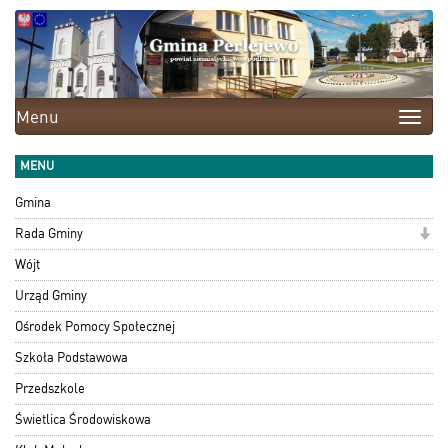
Menu
Toggle
naviga
MENU
Gmina
Rada Gminy
Wójt
Urząd Gminy
Ośrodek Pomocy Społecznej
Szkoła Podstawowa
Przedszkole
Świetlica Środowiskowa