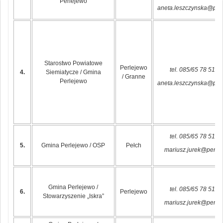
Perlejewo
aneta.leszczynska@perl
Starostwo Powiatowe
Perlejewo
tel. 085/65 78 515 
4.
Siemiatycze / Gmina
/ Granne
Perlejewo
aneta.leszczynska@perl
tel. 085/65 78 515 
5.
Gmina Perlejewo / OSP
Pełch
mariusz.jurek@perlej
Gmina Perlejewo /
tel. 085/65 78 515 
6.
Perlejewo
Stowarzyszenie „Iskra”
mariusz.jurek@perlej