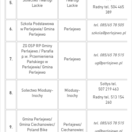
Sołectwo Twarogi
Twarogi
5.
Lackie
Lackie
Radny tel. 504 465
389
Szkoła Podstawowa
tel. 085/65 78 505
6.
w Perlejewie/ Gmina
Perlejewo
szkola@perlejewo.pl
Perlejewo
ZG OSP RP Gminy
Perlejewo / Parafia
tel. 085/65 78 515
p.w. Przemienienia
7.
Perlejewo
Pańskiego w
ug@perlejewo.pl
Perlejewie/ Gmina
Perlejewo
Sołtys tel.
507 219 463
Sołectwo Miodusy-
Miodusy-
8.
Inochy
Inochy
Radny tel. 513 154
260
Gmina Perlejewo/
tel. 085/65 78 515
Gmina Ciechanowiec/
Perlejewo/
9.
Poland Bike
Ciechanowiec
ug@perlejewo.pl