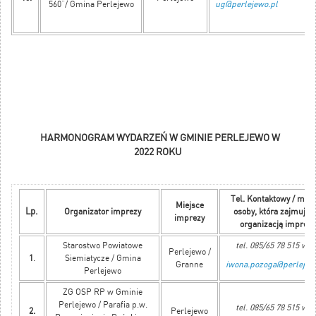
560”/ Gmina Perlejewo
ug@perlejewo.pl
HARMONOGRAM WYDARZEŃ W GMINIE PERLEJEWO W
2022 ROKU
Tel. Kontaktowy / mail
Miejsce
Lp.
Organizator imprezy
osoby, która zajmuje s
imprezy
organizacją imprezy
Starostwo Powiatowe
tel. 085/65 78 515 w. 
Perlejewo /
1
.
Siemiatycze / Gmina
Granne
iwona.pozoga@perlejew
Perlejewo
ZG OSP RP w Gminie
Perlejewo / Parafia p.w.
tel. 085/65 78 515 w. 
2.
Perlejewo