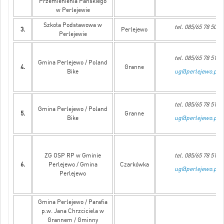
Przemienienia Pańskiego
w Perlejewie
Szkoła Podstawowa w
tel. 085/65 78 505
3.
Perlejewo
Perlejewie
tel. 085/65 78 515
Gmina Perlejewo / Poland
4.
Granne
Bike
ug@perlejewo.pl
tel. 085/65 78 515
Gmina Perlejewo / Poland
5.
Granne
Bike
ug@perlejewo.pl
ZG OSP RP w Gminie
tel. 085/65 78 515
6.
Perlejewo / Gmina
Czarkówka
ug@perlejewo.pl
Perlejewo
Gmina Perlejewo / Parafia
p.w. Jana Chrzciciela w
Grannem / Gminny