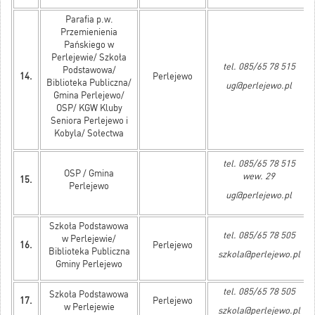
Parafia p.w.
Przemienienia
Pańskiego w
Perlejewie/ Szkoła
tel. 085/65 78 515
Podstawowa/
14.
Perlejewo
Biblioteka Publiczna/
ug@perlejewo.pl
Gmina Perlejewo/
OSP/ KGW Kluby
Seniora Perlejewo i
Kobyla/ Sołectwa
tel. 085/65 78 515
OSP / Gmina
wew. 29
15.
Perlejewo
ug@perlejewo.pl
Szkoła Podstawowa
tel. 085/65 78 505
w Perlejewie/
16.
Perlejewo
Biblioteka Publiczna
szkola@perlejewo.pl
Gminy Perlejewo
tel. 085/65 78 505
Szkoła Podstawowa
17.
Perlejewo
w Perlejewie
szkola@perlejewo.pl