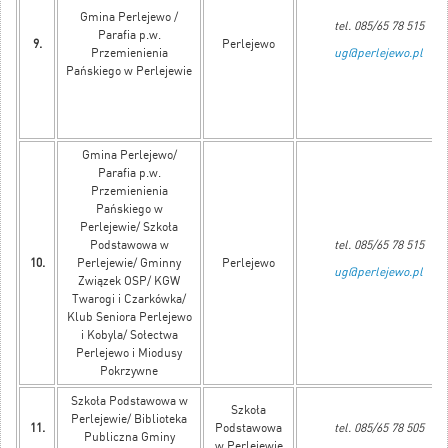
Gmina Perlejewo /
tel. 085/65 78 515
Parafia p.w.
9.
Perlejewo
Przemienienia
ug@perlejewo.pl
Pańskiego w Perlejewie
Gmina Perlejewo/
Parafia p.w.
Przemienienia
Pańskiego w
Perlejewie/ Szkoła
Podstawowa w
tel. 085/65 78 515
10.
Perlejewie/ Gminny
Perlejewo
ug@perlejewo.pl
Związek OSP/ KGW
Twarogi i Czarkówka/
Klub Seniora Perlejewo
i Kobyla/ Sołectwa
Perlejewo i Miodusy
Pokrzywne
Szkoła Podstawowa w
Szkoła
Perlejewie/ Biblioteka
11.
Podstawowa
tel. 085/65 78 505
Publiczna Gminy
w Perlejewie