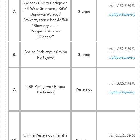
Związek OSP w Perlejewie
tel. 085/65 78 515
/ KGW w Grannem / KGW
7.
Granne
Osnówka Wyręby /
ug@perlejewo.pl
Stowarzyszenie Kobyla 560
/ Stowarzyszenie
Przyjaciół Kruzów
,,Klangor''
tel. 085/65 78 515
Gmina Drohiczyn / Gmina
8.
Granne
Perlejewo
ug@perlejewo.pl
tel. 085/65 78 515
OSP Perlejewo / Gmina
9.
Perlejewo
Perlejewo
ug@perlejewo.pl
Gmina Perlejewo / Parafia
tel. 085/65 78 515