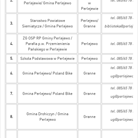
2.
tel. 085/65 78 505
Perlejewie/ Gmina Perlejewo
w
Perlejewie
tel. 085/65 78 608
Starostwo Powiatowe
Perlejewo/
3.
Siemiatycze / Gmina Perlejewo
Granne
biblioteka@perlejew
ZG OSP RP Gminy Perlejewo /
4.
Parafia p.w. Przemienienia
Perlejewo
tel. 085/65 78 515
Pańskiego w Perlejewie
5.
Szkoła Podstawowa w Perlejewie
Perlejewo
tel. 085/65 78 505
tel. 085/65 78 515
6.
Gmina Perlejewo/ Poland Bike
Granne
ug@perlejewo.pl
tel. 085/65 78 515
7.
Gmina Perlejewo/ Poland Bike
Granne
ug@perlejewo.pl
tel. 085/65 78 515
Gmina Drohiczyn / Gmina
8.
Granne
Perlejewo
ug@perlejewo.pl