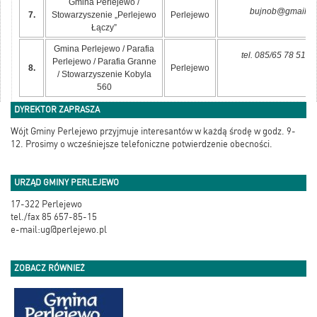
Gmina Perlejewo /
bujnob@gmail.c
7.
Stowarzyszenie „Perlejewo
Perlejewo
Łączy”
Gmina Perlejewo / Parafia
tel. 085/65 78 515 
Perlejewo / Parafia Granne
8.
Perlejewo
/ Stowarzyszenie Kobyla
560
DYREKTOR ZAPRASZA
Wójt Gminy Perlejewo przyjmuje interesantów w każdą środę w godz. 9-
12. Prosimy o wcześniejsze telefoniczne potwierdzenie obecności.
URZĄD GMINY PERLEJEWO
17-322 Perlejewo
tel./fax 85 657-85-15
e-mail:ug@perlejewo.pl
ZOBACZ RÓWNIEŻ