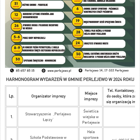
HARMONOGRAM WYDARZEŃ W GMINIE PERLEJEWO W 2024 ROKU
Tel. Kontaktowy / m
Miejsce
L
p.
Organizator imprezy
do osoby, która zaj
imprezy
się organizacją imp
Świetlica
Stowarzyszenie „Perlejewo
1
.
wiejska w
Łączy”
Perlejewie
Hala
Szkoła Podstawowa w
sportowa