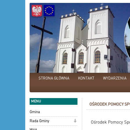
STRONA GŁÓWNA
KONTAKT
WYDARZENIA
MENU
OŚRODEK POMOCY SP
Gmina
Rada Gminy
Ośrodek Pomocy Spo
Wójt