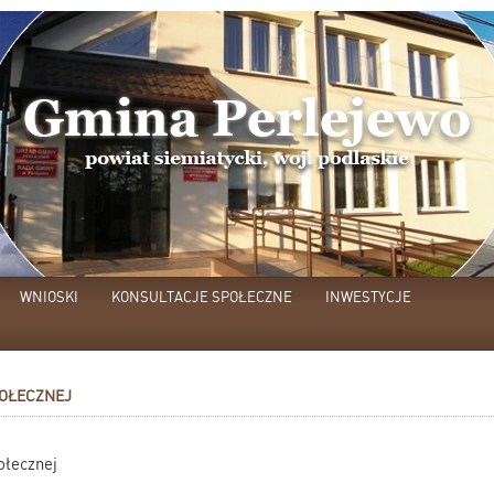
WNIOSKI
KONSULTACJE SPOŁECZNE
INWESTYCJE
OŁECZNEJ
łecznej