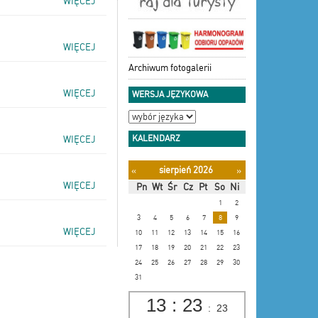
WIĘCEJ
WIĘCEJ
Archiwum fotogalerii
WIĘCEJ
WERSJA JĘZYKOWA
KALENDARZ
WIĘCEJ
sierpień 2026
«
»
WIĘCEJ
Pn
Wt
Śr
Cz
Pt
So
Ni
1
2
3
4
5
6
7
8
9
WIĘCEJ
10
11
12
13
14
15
16
17
18
19
20
21
22
23
24
25
26
27
28
29
30
31
13
:
23
:
24