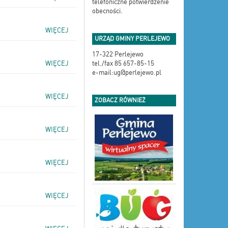
telefoniczne potwierdzenie
obecności.
WIĘCEJ
URZĄD GMINY PERLEJEWO
17-322 Perlejewo
WIĘCEJ
tel./fax 85 657-85-15
e-mail:ug@perlejewo.pl
WIĘCEJ
ZOBACZ RÓWNIEŻ
WIĘCEJ
WIĘCEJ
WIĘCEJ