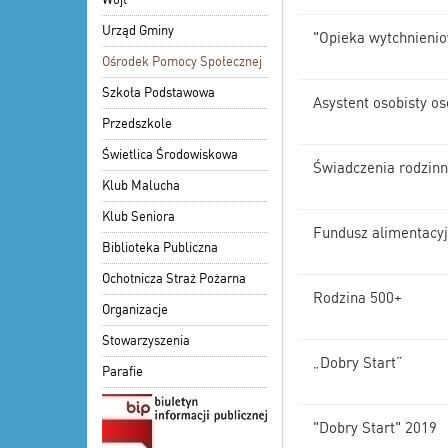
Urząd Gminy
"Opieka wytchnieni
Ośrodek Pomocy Społecznej
Szkoła Podstawowa
Asystent osobisty o
Przedszkole
Świetlica Środowiskowa
Świadczenia rodzin
Klub Malucha
Klub Seniora
Fundusz alimentacy
Biblioteka Publiczna
Ochotnicza Straż Pożarna
Rodzina 500+
Organizacje
Stowarzyszenia
„Dobry Start”
Parafie
"Dobry Start" 2019