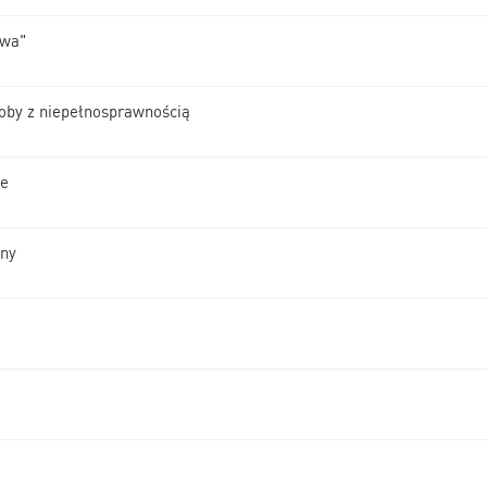
owa"
soby z niepełnosprawnością
ne
jny