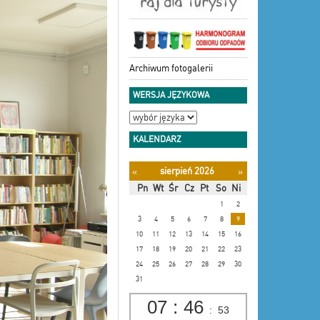
Archiwum fotogalerii
WERSJA JĘZYKOWA
KALENDARZ
sierpień 2026
«
»
Pn
Wt
Śr
Cz
Pt
So
Ni
1
2
3
4
5
6
7
8
9
10
11
12
13
14
15
16
17
18
19
20
21
22
23
24
25
26
27
28
29
30
31
07
:
46
:
54