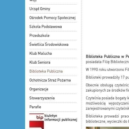
Urząd Gminy
Ośrodek Pomocy Społecznej
Szkoła Podstawowa
Przedszkole
Świetlica Środowiskowa
Klub Malucha
Biblioteka Publiczna w Pe
posiadała Filię Bibliotecz
Klub Seniora
W 1990 roku utworzono Fil
Biblioteka Publiczna
Biblioteki prowadziły 17 p
Ochotnicza Straż Pożarna
Obecnie obsługą czytelni
Organizacje
zakupionych ze środków f
Stowarzyszenia
Czytelnia posiada bogaty 
możliwością wypożycza
Parafie
zarejestrowanymi czytelnik
Biblioteka prowadzi prac
biblioteczne, wycieczki do 