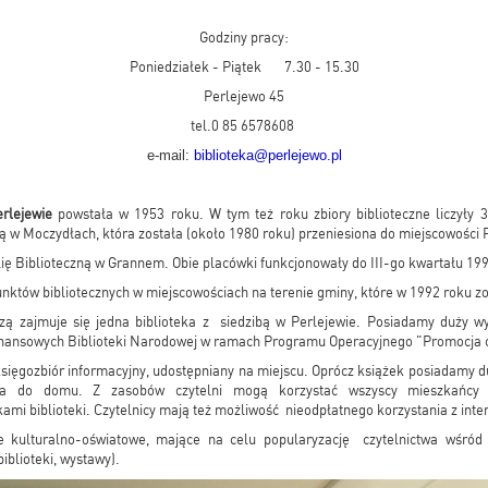
Godziny pracy:
Poniedziałek - Piątek 7.30 - 15.30
Perlejewo 45
tel.0 85 6578608
e-mail:
biblioteka@perlejewo.pl
rlejewie
powstała w 1953 roku. W tym też roku zbiory biblioteczne liczyły 
ną w Moczydłach, która została (około 1980 roku) przeniesiona do miejscowości 
ię Biblioteczną w Grannem. Obie placówki funkcjonowały do III-go kwartału 199
unktów bibliotecznych w miejscowościach na terenie gminy, które w 1992 roku z
czą zajmuje się jedna biblioteka z siedzibą w Perlejewie. Posiadamy duży wy
inansowych Biblioteki Narodowej w ramach Programu Operacyjnego "Promocja c
księgozbiór informacyjny, udostępniany na miejscu. Oprócz książek posiadamy d
nia do domu. Z zasobów czytelni mogą korzystać wszyscy mieszkańcy 
ami biblioteki. Czytelnicy mają też możliwość nieodpłatnego korzystania z inte
e kulturalno-oświatowe, mające na celu popularyzację czytelnictwa wśród d
biblioteki, wystawy).