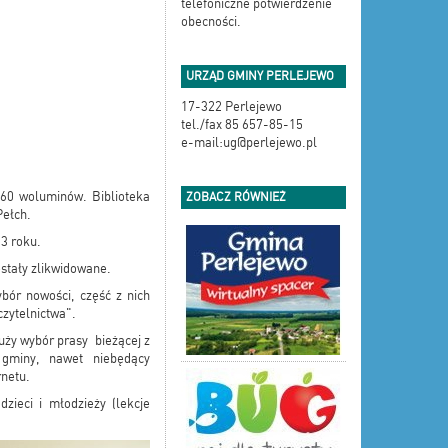
telefoniczne potwierdzenie
obecności.
URZĄD GMINY PERLEJEWO
17-322 Perlejewo
tel./fax 85 657-85-15
e-mail:ug@perlejewo.pl
360 woluminów. Biblioteka
ZOBACZ RÓWNIEŻ
Pełch.
3 roku.
ostały zlikwidowane.
bór nowości, część z nich
zytelnictwa".
uży wybór prasy bieżącej z
gminy, nawet niebędący
rnetu.
zieci i młodzieży (lekcje