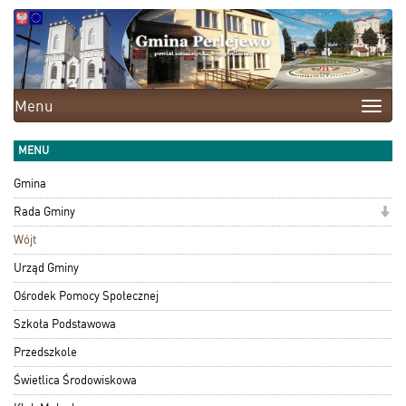
Menu
Toggle
naviga
MENU
Gmina
Rada Gminy
Wójt
Urząd Gminy
Ośrodek Pomocy Społecznej
Szkoła Podstawowa
Przedszkole
Świetlica Środowiskowa