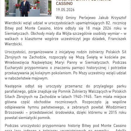
CASSINO
19.05.2026
Wójt Gminy Perlejewo Jakub Krzysztof
Wierzbicki wziął udział w uroczystościach upamiętniających 82. rocznicę
Bitwy pod Monte Cassino, które odbyły się 18 maja 2026 roku w
Siemiatyczach. Obchody miały dla Wójta szczególnie osobisty wymiar – w
walkach o klasztorne wzgórze uczestniczył jego dziadek, Franciszek
Wierzbicki.
Uroczystości, zorganizowane z inicjatywy rodzin żołnierzy Polskich Sił
Zbrojnych na Zachodzie, rozpoczęły się Mszą Świętą w kościele pw.
Wniebowzięcia Najświętszej Maryi Panny w Siemiatyczach. Podczas
Eucharystii przypomniano o znaczeniu pamięci historycznej i potrzebie
przekazywania jej kolejnym pokoleniom. Po Mszy uczestnicy wzięli udział
w nabożeństwie majowym.
Następnie odbył się uroczysty przemarsz do przyległego parku
parafialnego, gdzie znajduje się Pomnik Żołnierzy Walczących w Polskich
Siłach Zbrojnych na Zachodzie w latach 1940–1945. Tam miała miejsce
główna część obchodów rocznicowych. Rozpoczęło ją wspólne
odśpiewanie hymnu państwowego, a zebranych powitał Włodzimierz
Brzozowski – przedstawiciel środowiska, dzięki któremu w 2015 roku
powstał siemiatycki pomnik.
Podczas uroczystości przypomniano historię Bitwy pod Monte Cassino
oraz losy jednego z żołnierzy upamiętnionych na pomniku – Adolfa