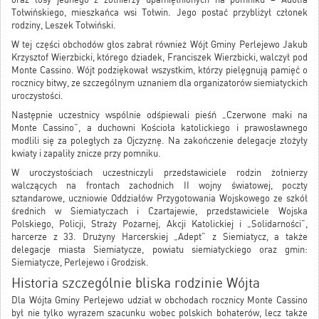
Tołwińskiego, mieszkańca wsi Tołwin. Jego postać przybliżył członek
rodziny, Leszek Tołwiński.
W tej części obchodów głos zabrał również Wójt Gminy Perlejewo Jakub
Krzysztof Wierzbicki, którego dziadek, Franciszek Wierzbicki, walczył pod
Monte Cassino. Wójt podziękował wszystkim, którzy pielęgnują pamięć o
rocznicy bitwy, ze szczególnym uznaniem dla organizatorów siemiatyckich
uroczystości.
Następnie uczestnicy wspólnie odśpiewali pieśń „Czerwone maki na
Monte Cassino”, a duchowni Kościoła katolickiego i prawosławnego
modlili się za poległych za Ojczyznę. Na zakończenie delegacje złożyły
kwiaty i zapaliły znicze przy pomniku.
W uroczystościach uczestniczyli przedstawiciele rodzin żołnierzy
walczących na frontach zachodnich II wojny światowej, poczty
sztandarowe, uczniowie Oddziałów Przygotowania Wojskowego ze szkół
średnich w Siemiatyczach i Czartajewie, przedstawiciele Wojska
Polskiego, Policji, Straży Pożarnej, Akcji Katolickiej i „Solidarności”,
harcerze z 33. Drużyny Harcerskiej „Adept” z Siemiatycz, a także
delegacje miasta Siemiatycze, powiatu siemiatyckiego oraz gmin:
Siemiatycze, Perlejewo i Grodzisk.
Historia szczególnie bliska rodzinie Wójta
Dla Wójta Gminy Perlejewo udział w obchodach rocznicy Monte Cassino
był nie tylko wyrazem szacunku wobec polskich bohaterów, lecz także