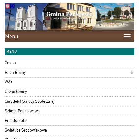
Menu
Toggle
naviga
MENU
Gmina
Rada Gminy
Wójt
Urząd Gminy
Ośrodek Pomocy Społecznej
Szkoła Podstawowa
Przedszkole
Świetlica Środowiskowa