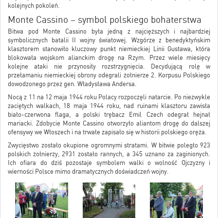
kolejnych pokoleń.
Monte Cassino – symbol polskiego bohaterstwa
Bitwa pod Monte Cassino była jedną z najcięższych i najbardziej
symbolicznych batalii II wojny światowej. Wzgórze z benedyktyńskim
klasztorem stanowiło kluczowy punkt niemieckiej Linii Gustawa, która
blokowała wojskom alianckim drogę na Rzym. Przez wiele miesięcy
kolejne ataki nie przynosiły rozstrzygnięcia. Decydującą rolę w
przełamaniu niemieckiej obrony odegrali żołnierze 2. Korpusu Polskiego
dowodzonego przez gen. Władysława Andersa.
Nocą z 11 na 12 maja 1944 roku Polacy rozpoczęli natarcie. Po niezwykle
zaciętych walkach, 18 maja 1944 roku, nad ruinami klasztoru zawisła
biało-czerwona flaga, a polski trębacz Emil Czech odegrał hejnał
mariacki. Zdobycie Monte Cassino otworzyło aliantom drogę do dalszej
ofensywy we Włoszech i na trwałe zapisało się w historii polskiego oręża.
Zwycięstwo zostało okupione ogromnymi stratami. W bitwie poległo 923
polskich żołnierzy, 2931 zostało rannych, a 345 uznano za zaginionych.
Ich ofiara do dziś pozostaje symbolem walki o wolność Ojczyzny i
wierności Polsce mimo dramatycznych doświadczeń wojny.