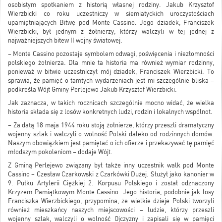
osobistym spotkaniem z historią własnej rodziny. Jakub Krzysztof
Wierzbicki co roku uczestniczy w siemiatyckich uroczystościach
upamiętniających Bitwę pod Monte Cassino. Jego dziadek, Franciszek
Wierzbicki, był jednym z żołnierzy, którzy walczyli w tej jednej z
najważniejszych bitew II wojny światowej.
– Monte Cassino pozostaje symbolem odwagi, poświęcenia i niezłomności
polskiego żołnierza. Dla mnie ta historia ma również wymiar rodzinny,
ponieważ w bitwie uczestniczył mój dziadek, Franciszek Wierzbicki. To
sprawia, że pamięć o tamtych wydarzeniach jest mi szczególnie bliska –
podkreśla Wójt Gminy Perlejewo Jakub Krzysztof Wierzbicki.
Jak zaznacza, w takich rocznicach szczególnie mocno widać, że wielka
historia składa się z losów konkretnych ludzi, rodzin i lokalnych wspólnot.
– Za datą 18 maja 1944 roku stoją żołnierze, którzy przeszli dramatyczny
wojenny szlak i walczyli o wolność Polski daleko od rodzinnych domów.
Naszym obowiązkiem jest pamiętać o ich ofierze i przekazywać tę pamięć
młodszym pokoleniom – dodaje Wójt.
Z Gminą Perlejewo związany był także inny uczestnik walk pod Monte
Cassino – Czesław Czarkowski z Czarkówki Dużej. Służył jako kanonier w
9. Pułku Artylerii Ciężkiej 2. Korpusu Polskiego i został odznaczony
Krzyżem Pamiątkowym Monte Cassino. Jego historia, podobnie jak losy
Franciszka Wierzbickiego, przypomina, że wielkie dzieje Polski tworzyli
również mieszkańcy naszych miejscowości – ludzie, którzy przeszli
wojenny szlak, walczyli o wolność Ojczyzny i zapisali się w pamięci