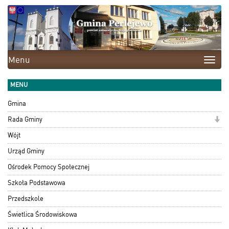
Menu
Toggle
naviga
MENU
Gmina
Rada Gminy
Wójt
Urząd Gminy
Ośrodek Pomocy Społecznej
Szkoła Podstawowa
Przedszkole
Świetlica Środowiskowa