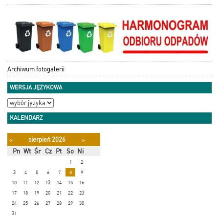
Archiwum fotogalerii
WERSJA JĘZYKOWA
KALENDARZ
sierpień 2026
«
»
Pn
Wt
Śr
Cz
Pt
So
Ni
1
2
3
4
5
6
7
8
9
10
11
12
13
14
15
16
17
18
19
20
21
22
23
24
25
26
27
28
29
30
31