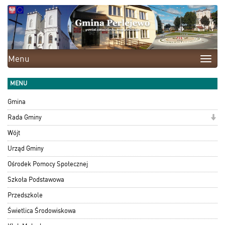
Menu
Toggle
naviga
MENU
Gmina
Rada Gminy
Wójt
Urząd Gminy
Ośrodek Pomocy Społecznej
Szkoła Podstawowa
Przedszkole
Świetlica Środowiskowa