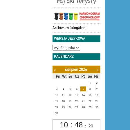
Archiwum fotogalerii
WERSJA JĘZYKOWA
KALENDARZ
sierpień 2026
«
»
Pn
Wt
Śr
Cz
Pt
So
Ni
1
2
3
4
5
6
7
8
9
10
11
12
13
14
15
16
17
18
19
20
21
22
23
24
25
26
27
28
29
30
31
10
:
48
:
20