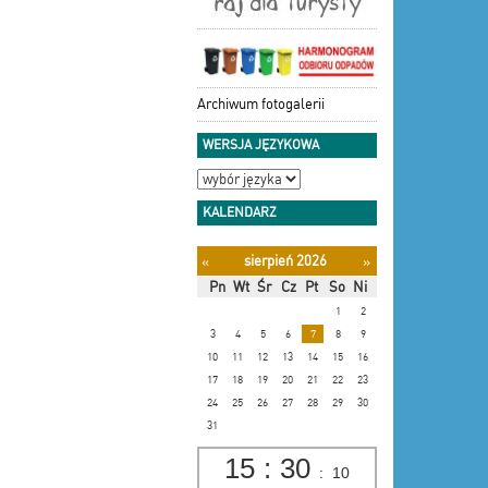
Archiwum fotogalerii
WERSJA JĘZYKOWA
KALENDARZ
sierpień 2026
«
»
Pn
Wt
Śr
Cz
Pt
So
Ni
1
2
3
4
5
6
7
8
9
10
11
12
13
14
15
16
17
18
19
20
21
22
23
24
25
26
27
28
29
30
31
15
:
30
:
11