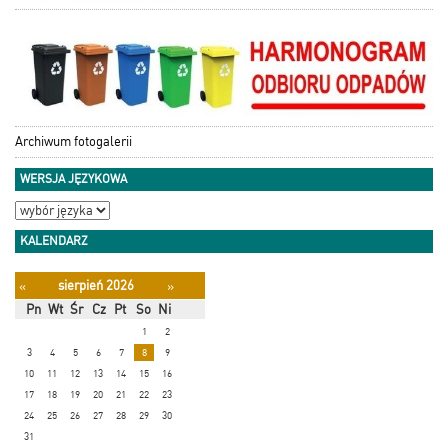
Archiwum fotogalerii
WERSJA JĘZYKOWA
KALENDARZ
sierpień 2026
«
»
Pn
Wt
Śr
Cz
Pt
So
Ni
1
2
3
4
5
6
7
8
9
10
11
12
13
14
15
16
17
18
19
20
21
22
23
24
25
26
27
28
29
30
31