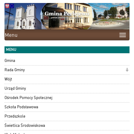
Menu
Toggle
naviga
MENU
Gmina
Rada Gminy
Wójt
Urząd Gminy
Ośrodek Pomocy Społecznej
Szkoła Podstawowa
Przedszkole
Świetlica Środowiskowa