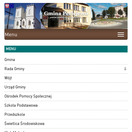
Menu
Toggle
naviga
MENU
Gmina
Rada Gminy
Wójt
Urząd Gminy
Ośrodek Pomocy Społecznej
Szkoła Podstawowa
Przedszkole
Świetlica Środowiskowa